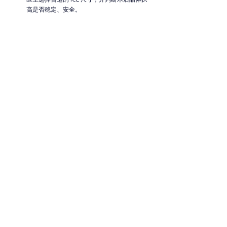
高是否稳定、安全。
保守的安全边际理念：日本的眼科专家在手术
中采取较为保守的安全理念，这意味着在进
行 PRK 手术时，对可安全切除的角膜组织量
设定了更严格的上限。这样做的目的，是尽量
降低术后出现角膜不稳定等长期并发症的风
险。正因如此，更多患者会被认为更适合选
择 ICL 这种更安全、对角膜组织损伤更小的手
术方式。这种决策方式体现了日本医生对眼睛
长期健康和安全性的高度重视。
VII. 结论：量身定制的解决方
案：匹配您的眼部特征与最佳
手术
PRK 和 ICL 都是高效的视力矫正手术，可作为传
统 LASIK 的替代选择。PRK 与 ICL 之间的决定必须
基于个体差异，并以患者的屈光度、角膜结构以及
长期视觉目标为主要依据。
虽然 PRK 具有不植入人工晶体的优势，但在许多
情况下，ICL 往往被认为是更合适的方案，因为它