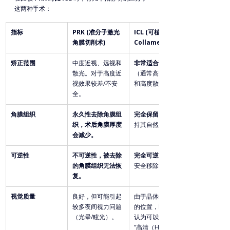
这两种手术：
指标
PRK (准分子激光
ICL (可植入式
角膜切削术)
Collamer晶体)
矫正范围
中度近视、远视和
非常适合高度近视
散光。对于高度近
（通常高达-18D）
视效果较差/不安
和高度散光。
全。
角膜组织
永久性去除角膜组
完全保留
。角膜保
织，术后角膜厚度
持其自然厚度。
会减少。
可逆性
不可逆性，被去除
完全可逆
。晶体可
的角膜组织无法恢
安全移除。
复。
视觉质量
良好，但可能引起
由于晶体位于眼内
较多夜间视力问题
的位置，ICL 常被
（光晕/眩光）。
认为可以带来接近
“高清（HD）”的视