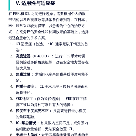
V. 适用性与适应症
在 PRK 和 ICL 之间进行选择，需要根据个人的眼
部结构以及近视度数等具体条件来判断。在日本，
医生通常采取较为保守、以患者为中心的治疗方
式，在充分评估安全性和长期效果的基础上，选择
最适合患者的手术方案。
ICL适应症（首选）：ICL通常是以下情况的首
选：
高度近视（>-6.0 D）：
 进行 PRK 手术时需
要切除过多的角膜组织，这在安全性方面存在
较大风险。
角膜过薄：
 术后PRK剩余角膜基质厚度可能不
足。
严重干眼症：
 ICL 手术几乎不接触角膜表面和
角膜神经。
PRK适应症（作为替代选择）：PRK在以下情
况下被认为是种可靠且有力的选择：
轻度至中度屈光不正：
 只需要进行最小程度
的角膜消融。
ICL禁忌情况：
 如果眼内空间不足，或角膜内
皮细胞数量偏低，无法安全放置 ICL。
患者个人偏好：
对于不愿意接受眼内手术的患