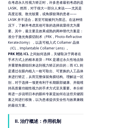
在考虑永久性视力矫正时，许多患者最初考虑的是
LASIK。然而，对于很大一部分人来说——尤其是
高度近视、散光较重，或角膜较薄的患者——
LASIK 并不适合，甚至可能被列为禁忌。在这种情
况下，了解并考虑其他可靠的选择就显得尤为重
要。其中，最主要且效果成熟的两种替代方案是：
准分子激光角膜切削术（PRK，Photo-Refractive 
Keratectomy），以及可植入式 Collamer 晶体
（ICL，Implantable Collamer Lens）。
PRK 对比 ICL
 之间如何选择，关键取决于两者在
手术方式上的根本差异：PRK 是通过永久性地去除
并重塑角膜组织来达到视力矫正的目的；而 ICL 则
是通过在眼内植入一枚可取出、可更换的人工晶体
来进行矫正，从而完整保留角膜结构。理解这一区
别，对于选择一项更有利于长期眼部健康、并能维
持高质量功能性视力的手术方式至关重要。本分析
将进一步说明日本的眼科专家是如何在这些关键因
素之间进行权衡，以为患者提供安全性与效果兼顾
的最佳方案。
II. 治疗概述：作用机制