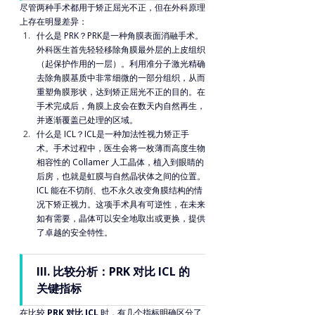
尽管两种手术都用于矫正屈光不正，但在外科原理
上存在明显差异：
什么是 PRK？PRK是一种角膜表面消融手术。
外科医生首先轻轻移除角膜最外层的上皮组织
（起保护作用的一层）。利用准分子激光精确
去除角膜基质中非常细微的一部分组织，从而
重塑角膜形状，达到矫正屈光不正的目的。在
手术完成后，角膜上皮会在数天内自然再生，
并逐渐覆盖已处理的区域。
什么是 ICL？ICL是一种加法性视力矫正手
术。手术过程中，医生会将一枚薄而高度生物
相容性的 Collamer 人工晶体，植入到眼睛的
后房，也就是虹膜与自然晶状体之间的位置。
ICL 能在不切削、也不永久改变角膜结构的情
况下矫正视力。这项手术具有可逆性，在未来
如有需要，晶体可以安全地取出或更换，提供
了卓越的安全特性。
III. 比较分析：PRK 对比 ICL 的
关键指标
在比较 
PRK 对比 ICL
 时，有几个指标明确区分了