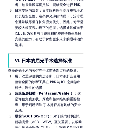
者，如果角膜厚度足够、能够安全进行 PRK。
日本专家的决策：日本眼科医生高度重视手术
的长期安全性。在条件允许的情况下，治疗理
念通常以尽量保护角膜为优先。因此，对于需
要较大幅度视力矫正的患者，选择通常倾向于
ICL，因为它具有可逆性和能够保持原生角膜
完整的能力，有助于保留更多未来的眼科治疗
选择。
VI. 日本的屈光手术选择标准
选择正确手术的关键在于术前诊断过程的质量。
用于双重评估的先进诊断：日本诊所会使用一
整套全面的诊断工具在 PRK 与 ICL 之间做出
科学、理性的选择：
角膜断层扫描（Pentacam/Galilei）：
这
是评估角膜形状、厚度和整体结构的重要检
查，用于判断 PRK 手术是否具有足够的安全
余地。
眼前节OCT (AS-OCT)：
 对于眼内结构进行
精确测量（ACD、WTW）至关重要，以帮助
医生选择合适的 ICL 尺寸，并判断术后晶体拱