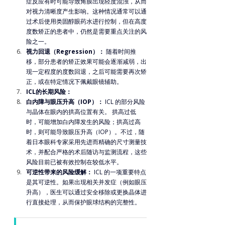
症反应有时可能导致角膜出现轻度混浊，从而
对视力清晰度产生影响。这种情况通常可以通
过术后使用类固醇眼药水进行控制，但在高度
度数矫正的患者中，仍然是需要重点关注的风
险之一。
视力回退（Regression）：
 随着时间推
移，部分患者的矫正效果可能会逐渐减弱，出
现一定程度的度数回退，之后可能需要再次矫
正，或在特定情况下佩戴眼镜辅助。
ICL的长期风险：
白内障与眼压升高（IOP）：
 ICL 的部分风险
与晶体在眼内的拱高位置有关。 拱高过低
时，可能增加白内障发生的风险；拱高过高
时，则可能导致眼压升高（IOP）。不过，随
着日本眼科专家采用先进而精确的尺寸测量技
术，并配合严格的术后随访与监测流程，这些
风险目前已被有效控制在较低水平。
可逆性带来的风险缓解：
 ICL 的一项重要特点
是其可逆性。如果出现相关并发症（例如眼压
升高），医生可以通过安全移除或更换晶体进
行直接处理，从而保护眼球结构的完整性。