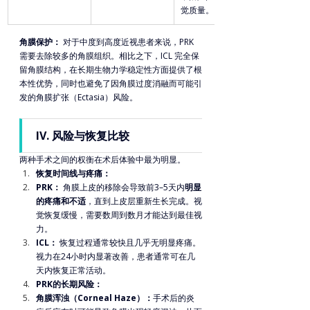
觉质量。
角膜保护：
 对于中度到高度近视患者来说，PRK 
需要去除较多的角膜组织。相比之下，ICL 完全保
留角膜结构，在长期生物力学稳定性方面提供了根
本性优势，同时也避免了因角膜过度消融而可能引
发的角膜扩张（Ectasia）风险。
IV. 风险与恢复比较
两种手术之间的权衡在术后体验中最为明显。
恢复时间线与疼痛：
PRK：
 角膜上皮的移除会导致前3–5天内
明显
的疼痛和不适
，直到上皮层重新生长完成。视
觉恢复缓慢，需要数周到数月才能达到最佳视
力。
ICL：
 恢复过程通常较快且几乎无明显疼痛。
视力在24小时内显著改善，患者通常可在几
天内恢复正常活动。
PRK的长期风险：
角膜浑浊（Corneal Haze）：
手术后的炎