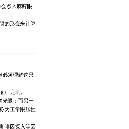
前会点入麻醉眼
膜的形变来计算
围，但必须理解这只
g） 之间。
上青光眼；而另一
称为正常眼压性
咖啡因摄入等因