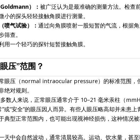
oldmann）：
被广泛认为是最准确的测量方法。检查
微小的探头轻轻接触角膜进行测量。
（喷气试验）：
通过向角膜喷射一股短暂的气流，根据角
步筛查。
利用一个轻巧的探针短暂接触角膜。
眼压”范围？
（normal intraocular pressure）的标准范
非绝对规则。
大多数人来说，正常眼压通常介于 10–21 毫米汞柱（mmH
正常”或“安全”的眼压因人而异。有些人眼压略高却并未患
于典型正常范围内，也可能出现视神经损伤，这种情况被
一天中会自然波动，通常清晨较高。运动、饮水量，甚至