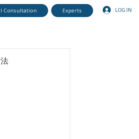
LOG IN
l Consultation
Experts
方法